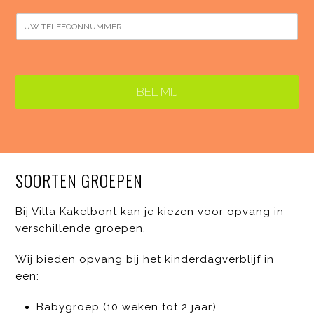
V
A
a
o
c
N
m
o
h
u
*
r
t
m
n
e
a
m
r
a
n
e
m
a
r
BEL MIJ
a
s
m
SOORTEN GROEPEN
Bij Villa Kakelbont kan je kiezen voor opvang in
verschillende groepen.
Wij bieden opvang bij het kinderdagverblijf in
een:
Babygroep (10 weken tot 2 jaar)