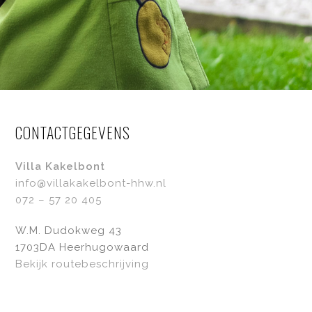
CONTACTGEGEVENS
Villa Kakelbont
info@villakakelbont-hhw.nl
072 – 57 20 405
W.M. Dudokweg 43
1703DA Heerhugowaard
Bekijk routebeschrijving