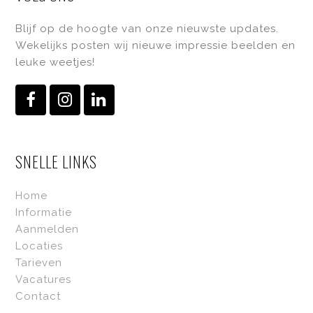
Blijf op de hoogte van onze nieuwste updates.
Wekelijks posten wij nieuwe impressie beelden en
leuke weetjes!
Facebook
Instagram
LinkedIn
SNELLE LINKS
Home
Informatie
Aanmelden
Locaties
Tarieven
Vacatures
Contact