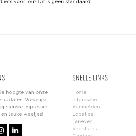
ts voor jou? Dit is geen standaard…
NS
SNELLE LINKS
 de hoogte van onze
Home
 updates. Wekelijks
Informatie
ij nieuwe impressie
Aanmelden
en leuke weetjes!
Locaties
Tarieven
Vacatures
ebook
Instagram
LinkedIn
Contact