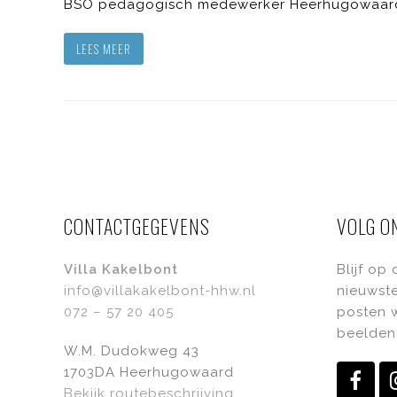
BSO pedagogisch medewerker Heerhugowaard ie
LEES MEER
CONTACTGEGEVENS
VOLG O
Villa Kakelbont
Blijf op
info@villakakelbont-hhw.nl
nieuwste
072 – 57 20 405
posten w
beelden 
W.M. Dudokweg 43
1703DA Heerhugowaard
Fac
Bekijk routebeschrijving