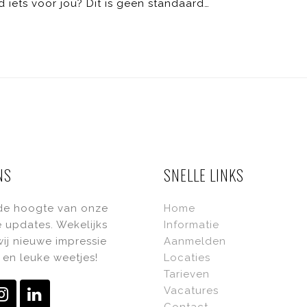
ts voor jou? Dit is geen standaard…
NS
SNELLE LINKS
 de hoogte van onze
Home
 updates. Wekelijks
Informatie
ij nieuwe impressie
Aanmelden
en leuke weetjes!
Locaties
Tarieven
Vacatures
ebook
Instagram
LinkedIn
Contact