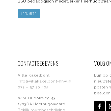
BSO pedagogisch medewerker Heerhugowaard ie
LEES MEER
CONTACTGEGEVENS
VOLG O
Villa Kakelbont
Blijf op
info@villakakelbont-hhw.nl
nieuwste
072 – 57 20 405
posten w
beelden 
W.M. Dudokweg 43
1703DA Heerhugowaard
Fac
Bekijk routebeschrijving