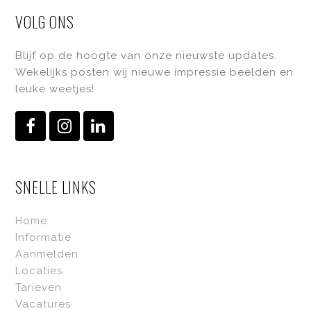
VOLG ONS
Blijf op de hoogte van onze nieuwste updates.
Wekelijks posten wij nieuwe impressie beelden en
leuke weetjes!
Facebook
Instagram
LinkedIn
SNELLE LINKS
Home
Informatie
Aanmelden
Locaties
Tarieven
Vacatures