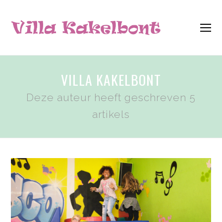
O
M
M
VILLA KAKELBONT
Deze auteur heeft geschreven 5
artikels