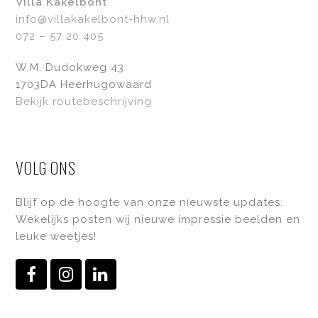
Villa Kakelbont
info@villakakelbont-hhw.nl
072 – 57 20 405
W.M. Dudokweg 43
1703DA Heerhugowaard
Bekijk routebeschrijving
VOLG ONS
Blijf op de hoogte van onze nieuwste updates.
Wekelijks posten wij nieuwe impressie beelden en
leuke weetjes!
Facebook
Instagram
LinkedIn