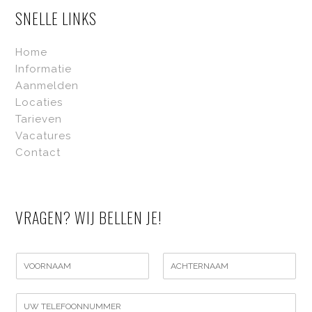
SNELLE LINKS
Home
Informatie
Aanmelden
Locaties
Tarieven
Vacatures
Contact
VRAGEN? WIJ BELLEN JE!
N
a
V
A
a
o
c
N
m
o
h