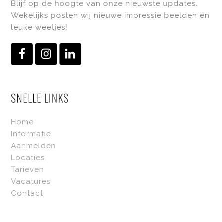
Blijf op de hoogte van onze nieuwste updates.
Wekelijks posten wij nieuwe impressie beelden en
leuke weetjes!
Facebook
Instagram
LinkedIn
SNELLE LINKS
Home
Informatie
Aanmelden
Locaties
Tarieven
Vacatures
Contact