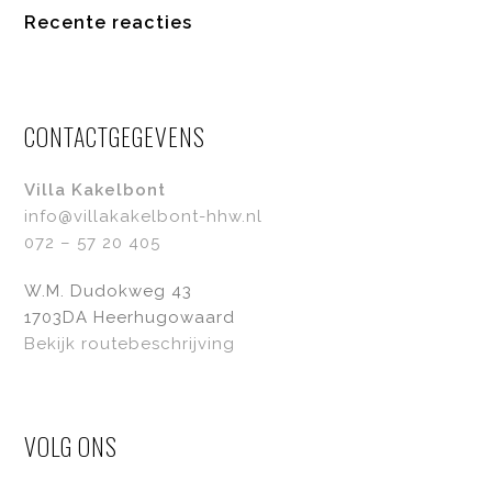
Recente reacties
CONTACTGEGEVENS
Villa Kakelbont
info@villakakelbont-hhw.nl
072 – 57 20 405
W.M. Dudokweg 43
1703DA Heerhugowaard
Bekijk routebeschrijving
VOLG ONS