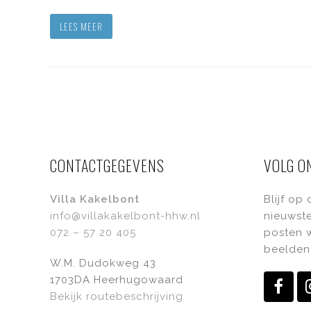
LEES MEER
CONTACTGEGEVENS
VOLG O
Villa Kakelbont
Blijf op
info@villakakelbont-hhw.nl
nieuwste
072 – 57 20 405
posten w
beelden 
W.M. Dudokweg 43
1703DA Heerhugowaard
Fac
Bekijk routebeschrijving