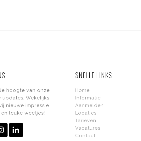
NS
SNELLE LINKS
 de hoogte van onze
Home
 updates. Wekelijks
Informatie
ij nieuwe impressie
Aanmelden
en leuke weetjes!
Locaties
Tarieven
Vacatures
ebook
Instagram
LinkedIn
Contact